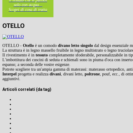
il tessuto che si pulisce
solo con acqua...
Scopri di cosa di tratta
OTELLO
OTELLO -
Otello
è un comodo
divano letto singolo
dal design essenziale m
La struttura è in legno massello fruibile in legno multistrato o legno truciola
Il rivestimento è in
tessuto
completamente sfoderabile, personalizzabile in tipol
L'imbottitura dei cuscini di seduta e schienali sono in piuma d'oca con inserto 
espanso; a seconda delle vostre esigenze.
Potrete scegliere tra un'ampia gamma di materassi: materasso ortopedico, ant
Interpel
progetta e realizza
divani
, divani letto,
poltrone
, pouf, ecc., di ott
aggiuntivi.
Articoli correlati (da tag)