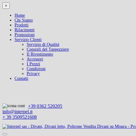
×
Home
Chi Siamo
Prodotti
Rifacimenti
Promozioni
Servizio Clienti
Servizio di Qualità
Consigli del Tappezziere
Il Rivestimento
Accessori
I Prezzi
Condizioni
Privacy
Contatti
+39 0362 520205
info@interpel.it
+ 39 3509521608