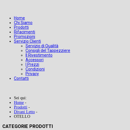
Home
Chi Siamo
Prodotti
Rifacimenti
Promozioni
Servizio Clienti
Servizio di Qualità
Consigli del Tappezziere
Il Rivestimento
Accessori
I Prezzi
Condizioni
Privacy
Contatti
Sei qui:
Home
-
Prodotti
-
Divani Letto
-
OTELLO
CATEGORIE PRODOTTI