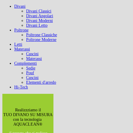
Divani
Divani Classici
Divani Angolari
Divani Moderni
Divani Letto
Poltrone
Poltrone Classiche
Poltrone Moderne
Letti
Materassi
Cuscini
Materassi
Complementi
Sedie
Pouf
Cuscini
Elementi d'arredo
Hi-Tech
Realizzziamo il
TUO DIVANO SU MISURA
con la tecnologia
AQUACLEAN®