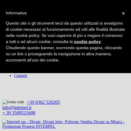
×
×
Informativa
Home
Chi Siamo
Questo sito o gli strumenti terzi da questo utilizzati si avvalgono
Prodotti
Rifacimenti
di cookie necessari al funzionamento ed utili alle finalità illustrate
Promozioni
nella cookie policy. Se vuoi saperne di più o negare il consenso
Servizio Clienti
a tutti o ad alcuni cookie, consulta la
cookie policy
.
Servizio di Qualità
Chiudendo questo banner, scorrendo questa pagina, cliccando
Consigli del Tappezziere
Il Rivestimento
su un link o proseguendo la navigazione in altra maniera,
Accessori
acconsenti all’uso dei cookie.
I Prezzi
Condizioni
Privacy
Contatti
+39 0362 520205
info@interpel.it
+ 39 3509521608