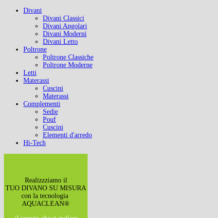
Divani
Divani Classici
Divani Angolari
Divani Moderni
Divani Letto
Poltrone
Poltrone Classiche
Poltrone Moderne
Letti
Materassi
Cuscini
Materassi
Complementi
Sedie
Pouf
Cuscini
Elementi d'arredo
Hi-Tech
Realizzziamo il
TUO DIVANO SU MISURA
con la tecnologia
AQUACLEAN®