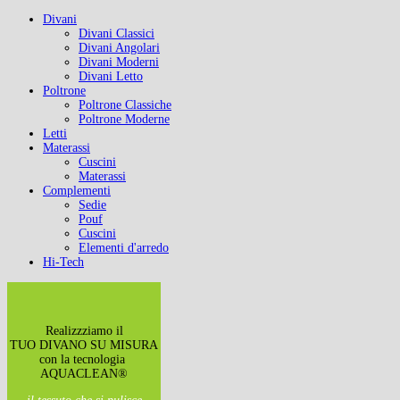
Divani
Divani Classici
Divani Angolari
Divani Moderni
Divani Letto
Poltrone
Poltrone Classiche
Poltrone Moderne
Letti
Materassi
Cuscini
Materassi
Complementi
Sedie
Pouf
Cuscini
Elementi d'arredo
Hi-Tech
Realizzziamo il
TUO DIVANO SU MISURA
con la tecnologia
AQUACLEAN®