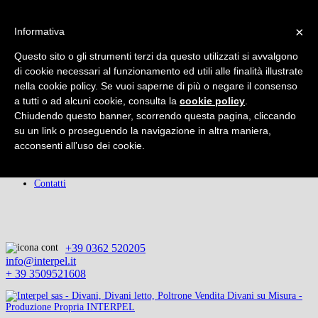
×
×
Informativa
Home
Chi Siamo
Questo sito o gli strumenti terzi da questo utilizzati si avvalgono
Prodotti
Rifacimenti
di cookie necessari al funzionamento ed utili alle finalità illustrate
Promozioni
nella cookie policy. Se vuoi saperne di più o negare il consenso
Servizio Clienti
a tutti o ad alcuni cookie, consulta la
cookie policy
.
Servizio di Qualità
Chiudendo questo banner, scorrendo questa pagina, cliccando
Consigli del Tappezziere
Il Rivestimento
su un link o proseguendo la navigazione in altra maniera,
Accessori
acconsenti all’uso dei cookie.
I Prezzi
Condizioni
Privacy
Contatti
+39 0362 520205
info@interpel.it
+ 39 3509521608