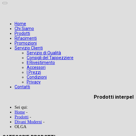
Home
Chi Siamo
Prodotti
Rifacimenti
Promozioni
Servizio Clienti
Servizio di Qualità
Consigli del Tappezziere
Il Rivestimento
Accessori
I Prezzi
Condizioni
Privacy
Contatti
Prodotti interpel
Sei qui:
Home
-
Prodotti
-
Divani Moderni
-
OLGA