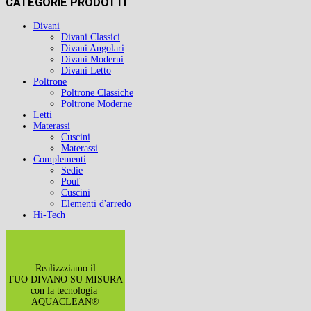
CATEGORIE PRODOTTI
Divani
Divani Classici
Divani Angolari
Divani Moderni
Divani Letto
Poltrone
Poltrone Classiche
Poltrone Moderne
Letti
Materassi
Cuscini
Materassi
Complementi
Sedie
Pouf
Cuscini
Elementi d'arredo
Hi-Tech
Realizzziamo il
TUO DIVANO SU MISURA
con la tecnologia
AQUACLEAN®