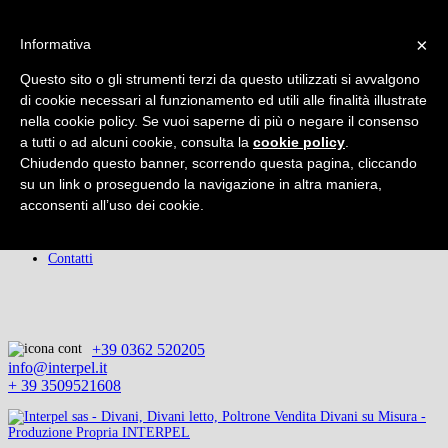
×
×
Informativa
Home
Chi Siamo
Questo sito o gli strumenti terzi da questo utilizzati si avvalgono
Prodotti
Rifacimenti
di cookie necessari al funzionamento ed utili alle finalità illustrate
Promozioni
nella cookie policy. Se vuoi saperne di più o negare il consenso
Servizio Clienti
a tutti o ad alcuni cookie, consulta la
cookie policy
.
Servizio di Qualità
Chiudendo questo banner, scorrendo questa pagina, cliccando
Consigli del Tappezziere
Il Rivestimento
su un link o proseguendo la navigazione in altra maniera,
Accessori
acconsenti all’uso dei cookie.
I Prezzi
Condizioni
Privacy
Contatti
+39 0362 520205
info@interpel.it
+ 39 3509521608