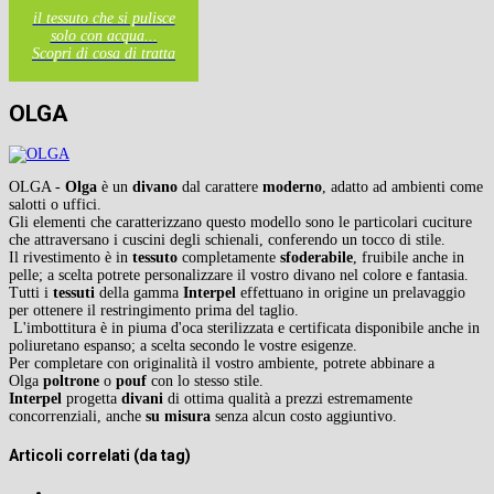
il tessuto che si pulisce
solo con acqua...
Scopri di cosa di tratta
OLGA
OLGA -
Olga
è un
divano
dal carattere
moderno
, adatto ad ambienti come
salotti o uffici.
Gli elementi che caratterizzano questo modello sono le particolari cuciture
che attraversano i cuscini degli schienali, conferendo un tocco di stile.
Il rivestimento è in
tessuto
completamente
sfoderabile
, fruibile anche in
pelle; a scelta potrete personalizzare il vostro divano nel colore e fantasia.
Tutti i
tessuti
della gamma
Interpel
effettuano in origine un prelavaggio
per ottenere il restringimento prima del taglio.
L'imbottitura è in piuma d'oca sterilizzata e certificata disponibile anche in
poliuretano espanso; a scelta secondo le vostre esigenze.
Per completare con originalità il vostro ambiente, potrete abbinare a
Olga
poltrone
o
pouf
con lo stesso stile.
Interpel
progetta
divani
di ottima qualità a prezzi estremamente
concorrenziali, anche
su misura
senza alcun costo aggiuntivo.
Articoli correlati (da tag)