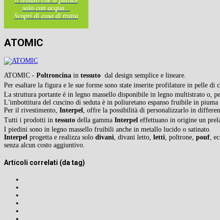
il tessuto che si pulisce
solo con acqua...
Scopri di cosa di tratta
ATOMIC
ATOMIC -
Poltroncina
in
tessuto
dal design semplice e lineare.
Per esaltare la figura e le sue forme sono state inserite profilature in pelle d
La struttura portante è in legno massello disponibile in legno multistrato o, p
L'imbottitura del cuscino di seduta è in poliuretano espanso fruibile in piuma d'
Per il rivestimento,
Interpel
, offre la possibilità di personalizzarlo in differe
in origine
Tutti i prodotti in
tessuto
della gamma
Interpel
effettuano
un prel
I piedini sono in legno massello fruibili anche in metallo lucido o satinato.
Interpel
progetta e realizza solo
divani
, divani letto,
letti
, poltrone,
pouf
, e
senza alcun costo aggiuntivo.
Articoli correlati (da tag)