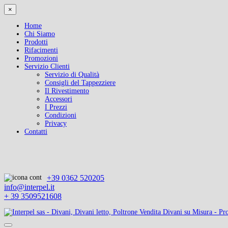
×
Home
Chi Siamo
Prodotti
Rifacimenti
Promozioni
Servizio Clienti
Servizio di Qualità
Consigli del Tappezziere
Il Rivestimento
Accessori
I Prezzi
Condizioni
Privacy
Contatti
+39 0362 520205
info@interpel.it
+ 39 3509521608