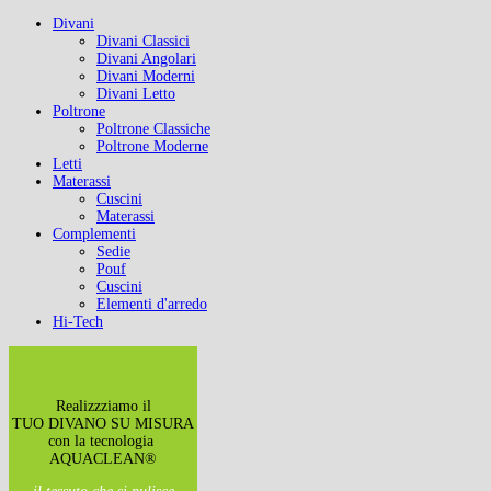
Divani
Divani Classici
Divani Angolari
Divani Moderni
Divani Letto
Poltrone
Poltrone Classiche
Poltrone Moderne
Letti
Materassi
Cuscini
Materassi
Complementi
Sedie
Pouf
Cuscini
Elementi d'arredo
Hi-Tech
Realizzziamo il
TUO DIVANO SU MISURA
con la tecnologia
AQUACLEAN®