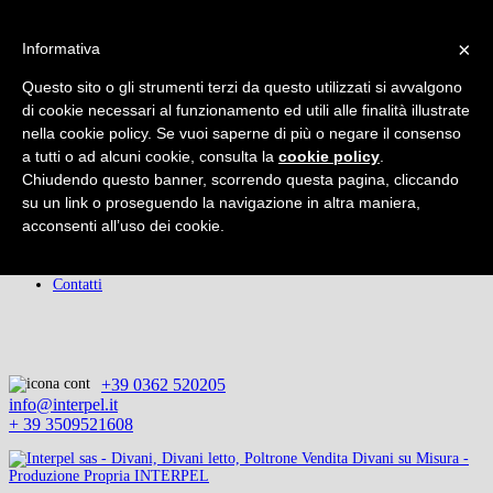
×
×
Informativa
Home
Chi Siamo
Questo sito o gli strumenti terzi da questo utilizzati si avvalgono
Prodotti
Rifacimenti
di cookie necessari al funzionamento ed utili alle finalità illustrate
Promozioni
nella cookie policy. Se vuoi saperne di più o negare il consenso
Servizio Clienti
a tutti o ad alcuni cookie, consulta la
cookie policy
.
Servizio di Qualità
Chiudendo questo banner, scorrendo questa pagina, cliccando
Consigli del Tappezziere
Il Rivestimento
su un link o proseguendo la navigazione in altra maniera,
Accessori
acconsenti all’uso dei cookie.
I Prezzi
Condizioni
Privacy
Contatti
+39 0362 520205
info@interpel.it
+ 39 3509521608