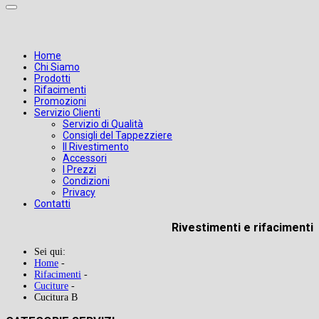
Home
Chi Siamo
Prodotti
Rifacimenti
Promozioni
Servizio Clienti
Servizio di Qualità
Consigli del Tappezziere
Il Rivestimento
Accessori
I Prezzi
Condizioni
Privacy
Contatti
Rivestimenti e rifacimenti
Sei qui:
Home
-
Rifacimenti
-
Cuciture
-
Cucitura B