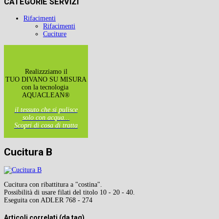
CATEGORIE SERVIZI
Rifacimenti
Rifacimenti
Cuciture
Realizzziamo il
TUO DIVANO SU MISURA
con la tecnologia
AQUACLEAN®
il tessuto che si pulisce
solo con acqua...
Scopri di cosa di tratta
Cucitura B
Cucitura con ribattitura a "costina".
Possibilità di usare filati del titolo 10 - 20 - 40.
Eseguita con ADLER 768 - 274
Articoli correlati (da tag)