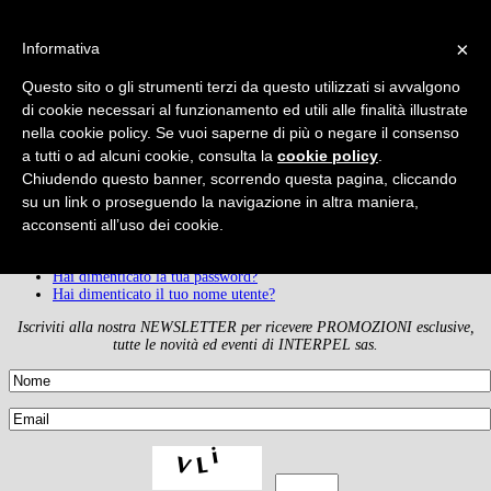
×
×
Informativa
Questo sito o gli strumenti terzi da questo utilizzati si avvalgono
Nome utente
*
di cookie necessari al funzionamento ed utili alle finalità illustrate
nella cookie policy. Se vuoi saperne di più o negare il consenso
Password
*
a tutti o ad alcuni cookie, consulta la
cookie policy
.
Chiudendo questo banner, scorrendo questa pagina, cliccando
Ricordami
su un link o proseguendo la navigazione in altra maniera,
acconsenti all’uso dei cookie.
Accedi
Hai dimenticato la tua password?
Hai dimenticato il tuo nome utente?
Iscriviti alla nostra NEWSLETTER per ricevere PROMOZIONI esclusive,
tutte le novità ed eventi di INTERPEL sas.